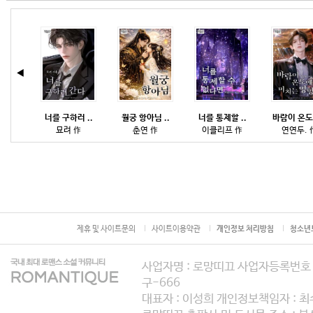
의 정보보호와 서비스 이용을 위해 회
미합니다.
※「PC통신, 무선 등을 이용하는 전
(5) 포인트라 함은 특정 게시판에 
이 약관을 준용합니다」
◀
사가 임으로 책정, 지급, 조정할 수 
너를 구하러 ..
월궁 항아님 ..
너를 통제할 ..
바람이 온도에..
그
터를 의미합니다.
묘려 作
춘연 作
이클리프 作
연연두. 作
제2조 (용어의 정의)
(6)관리자라 함은 로망띠끄가 제공
에 관한 책임을 맡고 있는 자를 의미
본 약관에서 사용하는 용어의 정의는 
(7)게시물이라 함은 회원이 로망띠
대한 해석은 서비스 관행 및 관계법령
제휴 및 사이트문의
사이트이용약관
개인정보 처리방침
청소년
혹은 사이버 영업장(몰)에 게시한 모
사업자명 : 로망띠끄 사업자등록번호 : 
정보를 전달할 수 있는 파일들(URL 
구-666
(1) “회사”란 로망띠끄가 콘텐츠를
(8)문자메시지(SMS) 인증이라 함
대표자 : 이성희 개인정보책임자 : 