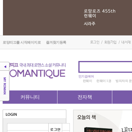
로망띠끄를 시작페이지로
즐겨찾기등록
로그인
/
회원가입
/
내서재
인기검색어
런웨이
런웨이 1권
빙의자의 
커뮤니티
전자책