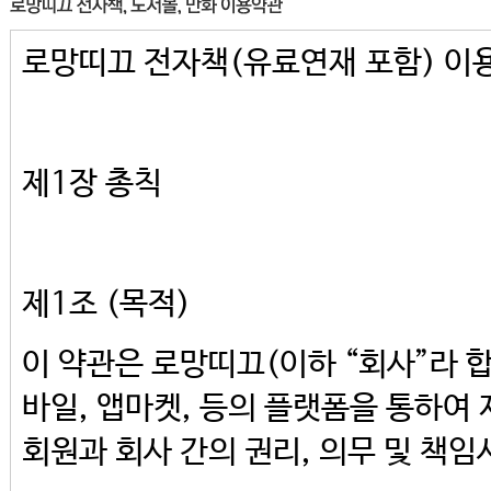
용하는 자
로망띠끄 전자책(유료연재 포함) 이
② 독자회원(이하 ‘회원’) : 로망
사이트를 통해 제공되는 저작물(순수
용하는 자
제1장 총칙
(2)‘서비스’라 함은 회원이 이용할 수
포함한 단말기에 구현되는 로망띠끄(
제1조 (목적)
합니다.
(3) 아이디(ID)라 함은 회원의 식
이 약관은 로망띠끄(이하 “회사”라 
띠끄가 승인하는, 여백, 특수기호, 
바일, 앱마켓, 등의 플랫폼을 통하여
자와 숫자의 조합을 의미합니다.
회원과 회사 간의 권리, 의무 및 책
(4) 패스워드라 함은 회원이 부여받