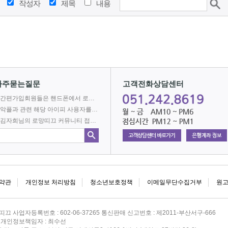
작성자
제목
내용
2026-08-07 AM 2:46:17
자주묻는질문
고객전화상담센터
간편가입회원들은 핸드폰에서 로망어플로 전자책을 볼 수 없나요?
216⋅73⋅216⋅37
악플과 관련 해당 아이피 사용자를 차단합니다.
김자희님의 로망띠끄 커뮤니티 접속을 차단합니다.
2026-08-07 AM 2:46:17
약관
개인정보 처리방침
청소년보호정책
이메일무단수집거부
원
띠끄 사업자등록번호 : 602-06-37265 통신판매 신고번호 : 제2011-부산서구-666
희 개인정보책임자 : 최수선