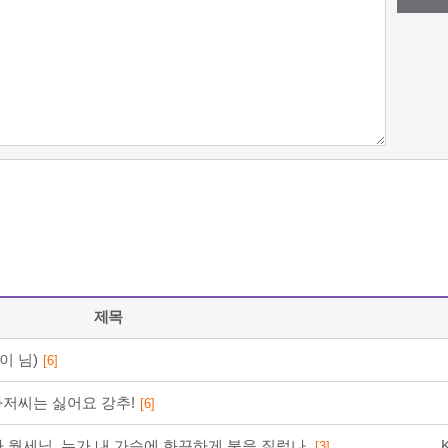
216⋅73⋅216⋅37
2026-08-07 AM 2:46:17
제목
이 님)
216⋅73⋅216⋅37
[6]
아저씨는 싫어요 강추!
[6]
2026-08-07 AM 2:46:17
 월세님. 누가 내 가슴에 화끈하게 불을 질렀나.
K
[3]