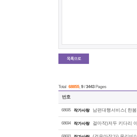
Total
68855
,
9
/
3443
Pages
번호
남편대행서비스( 한봄
68695
작가사랑
걸마작)저두 키다리 
68694
작가사랑
(걸음마작가) 올리비아
68693
작가사랑