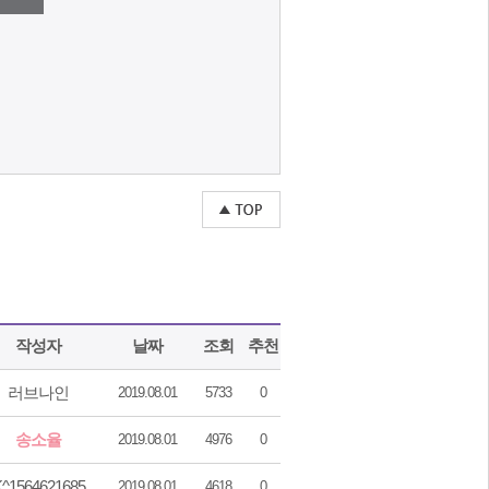
작성자
날짜
조회
추천
러브나인
2019.08.01
5733
0
송소율
2019.08.01
4976
0
^1564621685
2019.08.01
4618
0