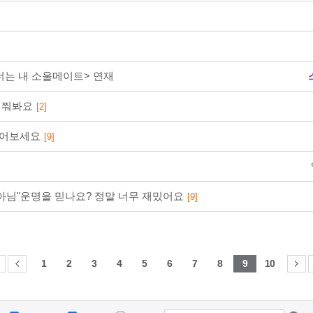
2026-08-07 AM 2:46:17
<너는 내 소울메이트> 연재
여쭤봐요
[2]
216⋅73⋅216⋅37
읽어보세요
[9]
2026-08-07 AM 2:46:17
님"운명을 믿나요? 정말 너무 재밌어요
[9]
1
2
3
4
5
6
7
8
9
10
216⋅73⋅216⋅37