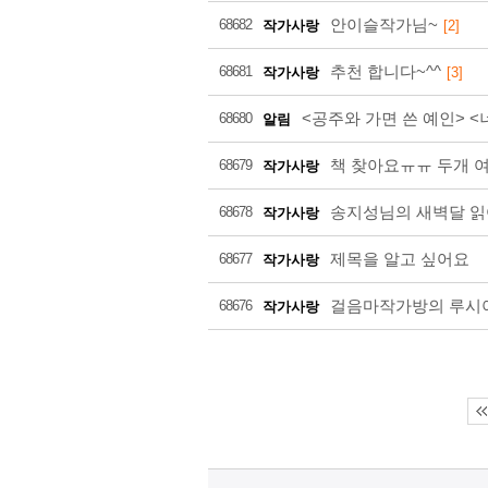
안이슬작가님~
68682
작가사랑
[2]
추천 합니다~^^
68681
작가사랑
[3]
<공주와 가면 쓴 예인> 
68680
알림
책 찾아요ㅠㅠ 두개 
68679
작가사랑
송지성님의 새벽달 
68678
작가사랑
제목을 알고 싶어요
68677
작가사랑
걸음마작가방의 루시아
68676
작가사랑