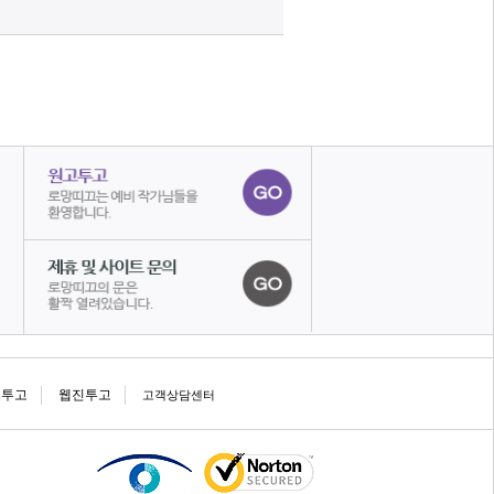
고투고
웹진투고
고객상담센터