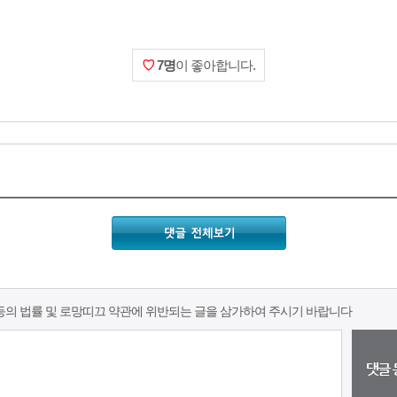
♡
7명
이 좋아합니다.
216⋅73⋅216⋅37
2026-08-07 AM 2:46:17
216⋅73⋅216⋅37
등의 법률 및 로망띠끄 약관에 위반되는 글을 삼가하여 주시기 바랍니다
2026-08-07 AM 2:46:17