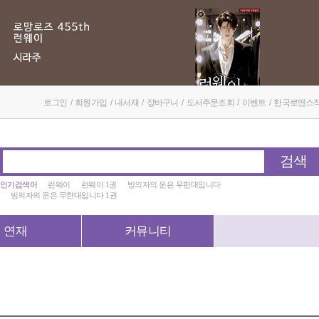
로그인
/
회원가입
/
내서재
/
장바구니
/
도서주문조회
/
이벤트
/
한국로맨스
검색
인기검색어
런웨이
런웨이 1권
빙의자의 운은 무한대입니다
빙의자의 운은 무한대입니다 1권
연재
커뮤니티