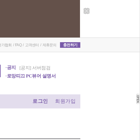
8월 출간 목록
[공지] 서버점검
작가협회
/
FAQ
/
고객센터
/
제휴문의
충전하기
·공지
7월 출간 작품 리스트
6월 출간 작품 리스트
·로망띠끄 PC뷰어 설명서
로그인
회원가입
[환불 조치] 팜므 작가님..