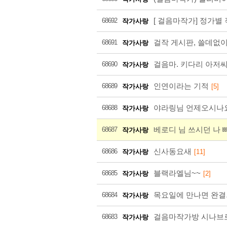
[ 걸음마작가] 정가별
68692
작가사랑
걸작 게시판, 쓸데없
68691
작가사랑
걸음마. 키다리 아저씨
68690
작가사랑
인연이라는 기적
68689
작가사랑
[5]
야라링님 언제오시나
68688
작가사랑
베로디 님 쓰시던 나 
68687
작가사랑
신사동요새
68686
작가사랑
[11]
블랙라엘님~~
68685
작가사랑
[2]
목요일에 만나면 완
68684
작가사랑
걸음마작가방 시나브로
68683
작가사랑