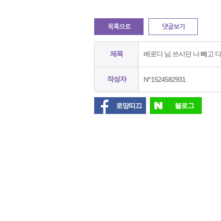
제목
베로디 님 쓰시던 나 빼고 
작성자
N^1524582931
로망띠끄
블로그