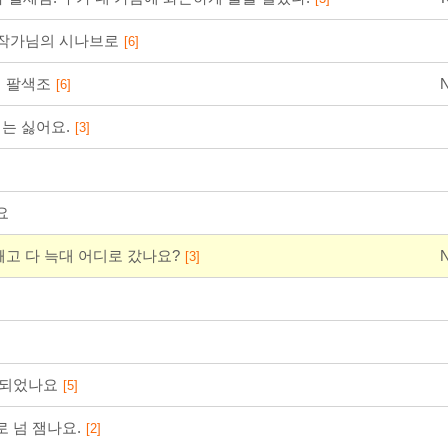
 작가님의 시나브로
[6]
이 팔색조
N
[6]
는 싫어요.
[3]
216⋅73⋅216⋅37
요
2026-08-07 AM 2:46:17
빼고 다 늑대 어디로 갔나요?
N
[3]
결되었나요
[5]
216⋅73⋅216⋅37
 넘 잼나요.
[2]