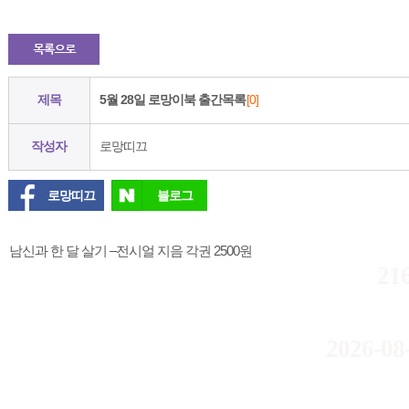
제목
5월 28일 로망이북 출간목록
[0]
작성자
로망띠끄
로망띠끄
블로그
남신과 한 달 살기 –전시얼 지음 각권 2500원
21
2026-08