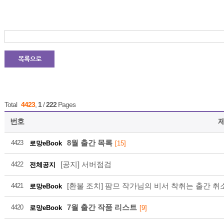
21
2026-08
Total
4423
,
1
/
222
Pages
번호
8월 출간 목록
4423
로망eBook
[15]
21
[공지] 서버점검
4422
전체공지
[환불 조치] 팜므 작가님의 비서 착취는 출간 취
4421
로망eBook
2026-08
7월 출간 작품 리스트
4420
로망eBook
[9]