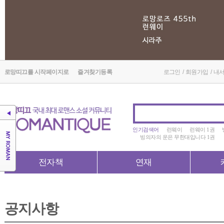
로망띠끄를 시작페이지로
즐겨찾기등록
로그인
/
회원가입
/
내
인기검색어
런웨이
런웨이 1권
빙의자의 운은 무한대입니다 1권
전자책
연재
공지사항