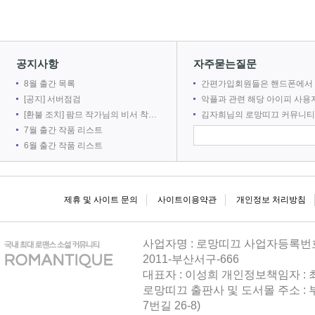
2026-08
공지사항
자주묻는질문
8월 출간 목록
간편가입회원들은 핸드폰에서 로망어플로 전자책을 볼 수 없
[공지] 서버점검
악플과 관련 해당 아이피 사용자를 차단합
[환불 조치] 팜므 작가님의 비서 착취는 출간 취소로 인해 환불 되었습니다.
김자희님의 로망띠끄 커뮤니티 접속을 차단합
21
7월 출간 작품 리스트
6월 출간 작품 리스트
2026-08
제휴 및 사이트 문의
사이트이용약관
개인정보 처리방침
사업자명 : 로망띠끄 사업자등록번호 : 
2011-부산서구-666
대표자 : 이성희 개인정보책임자 :
로망띠끄 출판사 및 도서몰 주소 : 
21
7번길 26-8)