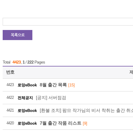
216
2026-08
Total
4423
,
1
/
222
Pages
번호
8월 출간 목록
4423
로망eBook
[15]
216
[공지] 서버점검
4422
전체공지
[환불 조치] 팜므 작가님의 비서 착취는 출간 취
4421
로망eBook
2026-08
7월 출간 작품 리스트
4420
로망eBook
[9]