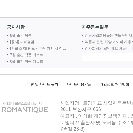
2026-08
공지사항
자주묻는질문
8월 출간 목록
간편가입회원들은 핸드폰에서 로망어플로 전자책을 볼 수 없
[공지] 서버점검
악플과 관련 해당 아이피 사용자를 차단합
[환불 조치] 팜므 작가님의 비서 착취는 출간 취소로 인해 환불 되었습니다.
김자희님의 로망띠끄 커뮤니티 접속을 차단합
216
7월 출간 작품 리스트
6월 출간 작품 리스트
2026-08
제휴 및 사이트 문의
사이트이용약관
개인정보 처리방침
사업자명 : 로망띠끄 사업자등록번호 : 
2011-부산서구-666
대표자 : 이성희 개인정보책임자 :
로망띠끄 출판사 및 도서몰 주소 : 
216
7번길 26-8)