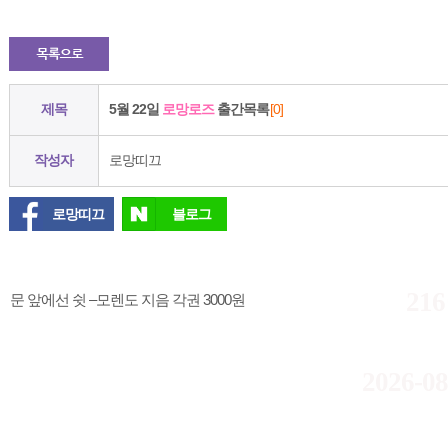
제목
5월 22일
로망로즈
출간목록
[0]
작성자
로망띠끄
로망띠끄
블로그
216
문 앞에선 쉿 –모렌도 지음 각권 3000원
2026-08