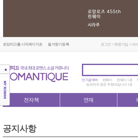
로망띠끄를 시작페이지로
즐겨찾기등록
로그인
/
회원가입
/
내
인기검색어
런웨이
런웨이 1권
빙의자의 운은 무한대입니다 1권
전자책
연재
공지사항