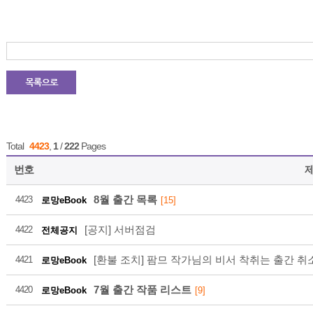
21
2026-08
Total
4423
,
1
/
222
Pages
번호
8월 출간 목록
4423
로망eBook
[15]
21
[공지] 서버점검
4422
전체공지
[환불 조치] 팜므 작가님의 비서 착취는 출간 취
4421
로망eBook
2026-08
7월 출간 작품 리스트
4420
로망eBook
[9]