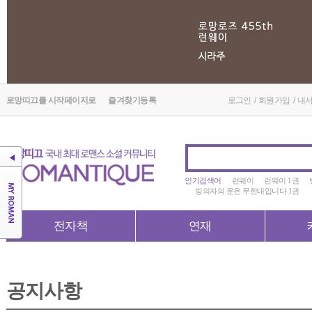
로망띠끄를 시작페이지로
즐겨찾기등록
로그인
/
회원가입
/
내
인기검색어
런웨이
런웨이 1권
빙의자의 운은 무한대입니다 1권
전자책
연재
공지사항