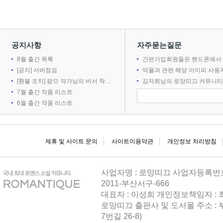
2026-08
공지사항
자주묻는질문
8월 출간 목록
간편가입회원들은 핸드폰에서 로망어플로 전자책을 볼 수 없
[공지] 서버점검
악플과 관련 해당 아이피 사용자를 차단합
[환불 조치] 팜므 작가님의 비서 착취는 출간 취소로 인해 환불 되었습니다.
김자희님의 로망띠끄 커뮤니티 접속을 차단합
21
7월 출간 작품 리스트
6월 출간 작품 리스트
2026-08
제휴 및 사이트 문의
사이트이용약관
개인정보 처리방침
사업자명 : 로망띠끄 사업자등록번호 : 
2011-부산서구-666
대표자 : 이성희 개인정보책임자 :
로망띠끄 출판사 및 도서몰 주소 : 
21
7번길 26-8)