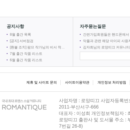
2026-08
공지사항
자주묻는질문
8월 출간 목록
간편가입회원들은 핸드폰에서 로망어플로 전자책을 볼 수 없
[공지] 서버점검
악플과 관련 해당 아이피 사용자를 차단합
[환불 조치] 팜므 작가님의 비서 착취는 출간 취소로 인해 환불 되었습니다.
김자희님의 로망띠끄 커뮤니티 접속을 차단합
216
7월 출간 작품 리스트
6월 출간 작품 리스트
2026-08
제휴 및 사이트 문의
사이트이용약관
개인정보 처리방침
사업자명 : 로망띠끄 사업자등록번호 : 
2011-부산서구-666
대표자 : 이성희 개인정보책임자 :
로망띠끄 출판사 및 도서몰 주소 : 
216
7번길 26-8)