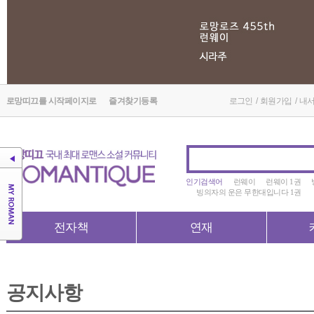
로망띠끄를 시작페이지로
즐겨찾기등록
로그인
/
회원가입
/
내
인기검색어
런웨이
런웨이 1권
빙의자의 운은 무한대입니다 1권
전자책
연재
공지사항