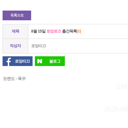
제목
8월 15일
로망로즈
출간목록
[0]
작성자
로망띠끄
로망띠끄
블로그
모렌도 - 폭우
216
2026-08