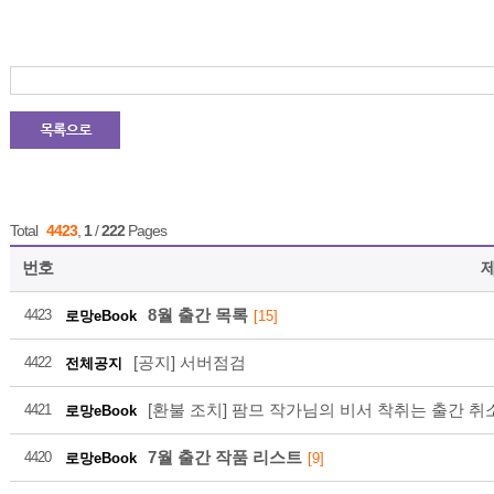
216
2026-08
Total
4423
,
1
/
222
Pages
번호
8월 출간 목록
4423
로망eBook
[15]
216
[공지] 서버점검
4422
전체공지
[환불 조치] 팜므 작가님의 비서 착취는 출간 취
4421
로망eBook
2026-08
7월 출간 작품 리스트
4420
로망eBook
[9]