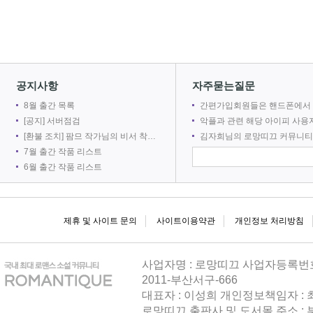
공지사항
자주묻는질문
8월 출간 목록
간편가입회원들은 핸드폰에서 로망어플로 전자책을 볼 수 없
[공지] 서버점검
악플과 관련 해당 아이피 사용자를 차단합
[환불 조치] 팜므 작가님의 비서 착취는 출간 취소로 인해 환불 되었습니다.
김자희님의 로망띠끄 커뮤니티 접속을 차단합
7월 출간 작품 리스트
6월 출간 작품 리스트
제휴 및 사이트 문의
사이트이용약관
개인정보 처리방침
사업자명 : 로망띠끄 사업자등록번호 : 
2011-부산서구-666
대표자 : 이성희 개인정보책임자 :
로망띠끄 출판사 및 도서몰 주소 : 