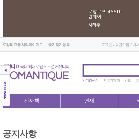
로망띠끄를 시작페이지로
즐겨찾기등록
로그인
/
회원가입
/
내
인기검색어
지워지지 않는 잉크
런
전자책
연재
공지사항