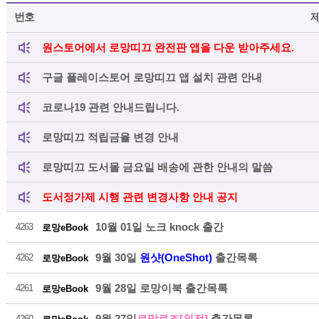
번호
원스토어에서 로망띠끄 완전판 앱을 다운 받아주세요.
구글 플레이스토어 로망띠끄 앱 설치 관련 안내
코로나19 관련 안내드립니다.
로망띠끄 적립금율 변경 안내
로망띠끄 도서몰 금요일 배송에 관한 안내의 말씀
도서정가제 시행 관련 변경사항 안내 공지
10월 01일 노크 knock 출간
4263
로망eBook
9월 30일
원샷(OneShot)
출간목록
4262
로망eBook
9월 28일 로망이북 출간목록
4261
로망eBook
9월 27일
로망로즈[외전]
출간목록
4260