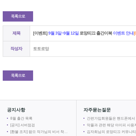
제목
[이벤트]
9월 3일~9월 12일
로망띠끄 출간이북
이벤트 안내
[
작성자
토토로망
공지사항
자주묻는질문
8월 출간 목록
간편가입회원들은 핸드폰에서 로망어플로 전자책을 볼 수 없
[공지] 서버점검
악플과 관련 해당 아이피 사용자를 차단합
[환불 조치] 팜므 작가님의 비서 착취는 출간 취소로 인해 환불 되었습니다.
김자희님의 로망띠끄 커뮤니티 접속을 차단합