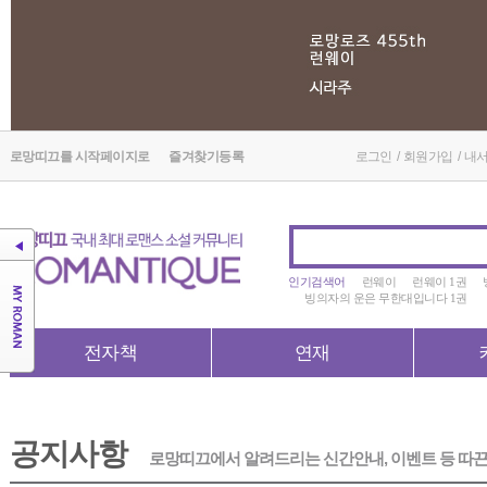
로망띠끄를 시작페이지로
즐겨찾기등록
로그인
/
회원가입
/
내
인기검색어
런웨이
런웨이 1권
빙의자의 운은 무한대입니다 1권
전자책
연재
공지사항
로망띠끄에서 알려드리는 신간안내, 이벤트 등 따끈