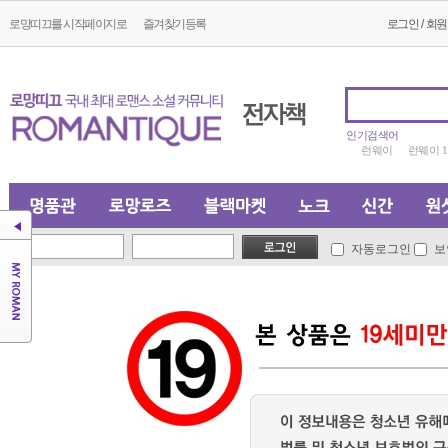
로망띠끄를 시작페이지로
즐겨찾기등록
로그인
/
회원
인기검색어
런웨이
런웨이 
자동로그인
보