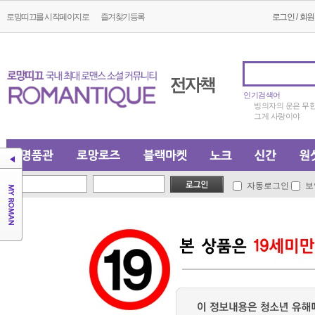
로망띠끄를 시작페이지로
즐겨찾기등록
로그인
/
회원
인기검색어
빙의자의 운은 무
그게 사랑이야
자동로그인
보