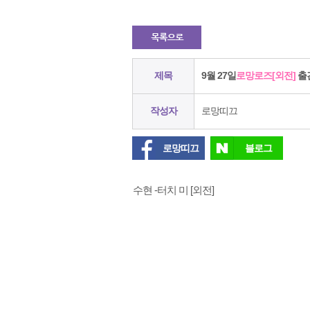
제목
9월 27일
로망로즈[외전]
출
작성자
로망띠끄
로망띠끄
블로그
수현 -터치 미 [외전]