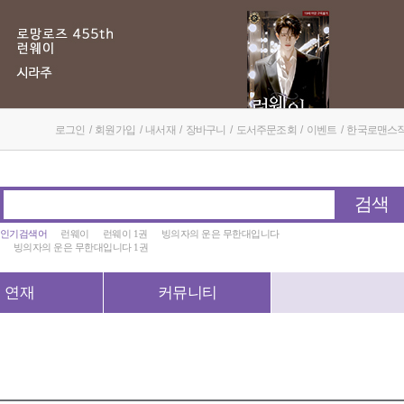
로그인
/
회원가입
/
내서재
/
장바구니
/
도서주문조회
/
이벤트
/
한국로맨스
검색
인기검색어
런웨이
런웨이 1권
빙의자의 운은 무한대입니다
빙의자의 운은 무한대입니다 1권
연재
커뮤니티