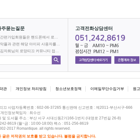
2026-08-08 PM 5:22:55
자주묻는질문
고객전화상담센터
간편가입회원들은 핸드폰에서 로망어플로 전자책을 볼 수 없나요?
악플과 관련 해당 아이피 사용자를 차단합니다.
김자희님의 로망띠끄 커뮤니티 접속을 차단합니다.
216⋅73⋅217⋅52
2026-08-08 PM 5:22:55
약관
개인정보 처리방침
청소년보호정책
이메일무단수집거부
원
띠끄 사업자등록번호 : 602-06-37265 통신판매 신고번호 : 제2011-부산서구-666
희 개인정보책임자 : 최수선
및 도서몰 주소 : 부산 서구 서대신동2가166-1번지 (대영로 27번길 26-8)
42-8619 (월~금 : 10:00-18:00) 팩스 : 051-256-8619
002-2017 Romantique. all rights reserved.
216⋅73⋅217⋅52
 글은 저작권의 보호를 받고 있습니다. 불펌을 금지합니다.