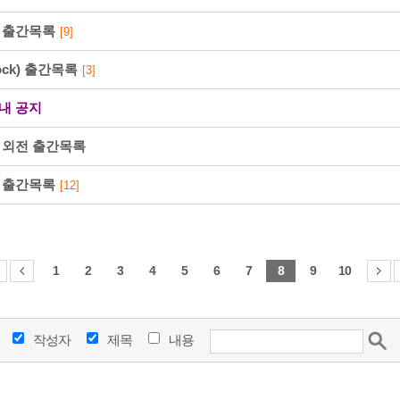
북 출간목록
[9]
ock) 출간목록
[3]
내 공지
216⋅73⋅217⋅52
즈 외전 출간목록
북 출간목록
[12]
2026-08-08 PM 5:22:55
1
2
3
4
5
6
7
8
9
10
작성자
제목
내용
216⋅73⋅217⋅52