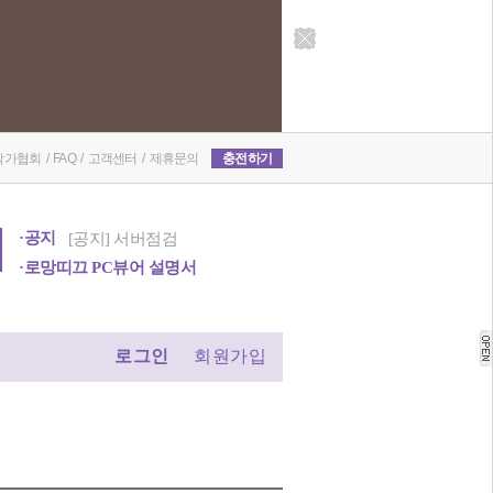
8월 출간 목록
작가협회
/
FAQ
/
고객센터
/
제휴문의
충전하기
·공지
[공지] 서버점검
[환불 조치] 팜므 작가님..
7월 출간 작품 리스트
6월 출간 작품 리스트
·로망띠끄 PC뷰어 설명서
로그인
회원가입