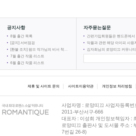
2026-08
공지사항
자주묻는질문
8월 출간 목록
간편가입회원들은 핸드폰에서 로망어플로 전자책을 볼 수 없
[공지] 서버점검
악플과 관련 해당 아이피 사용자를 차단합
[환불 조치] 팜므 작가님의 비서 착취는 출간 취소로 인해 환불 되었습니다.
김자희님의 로망띠끄 커뮤니티 접속을 차단합
21
7월 출간 작품 리스트
6월 출간 작품 리스트
2026-08
제휴 및 사이트 문의
사이트이용약관
개인정보 처리방침
사업자명 : 로망띠끄 사업자등록번호 : 
2011-부산서구-666
대표자 : 이성희 개인정보책임자 :
로망띠끄 출판사 및 도서몰 주소 : 
21
7번길 26-8)