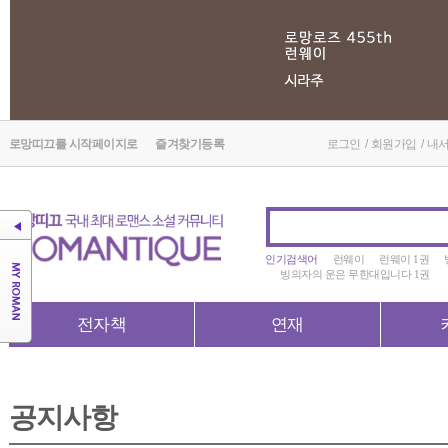
로망띠끄를 시작페이지로
즐겨찾기등록
로그인
/
회원가입
/
내
인기검색어
런웨이
런웨이 1권
빙의자의 운은 무한대입니다 1권
전자책
연재
공지사항