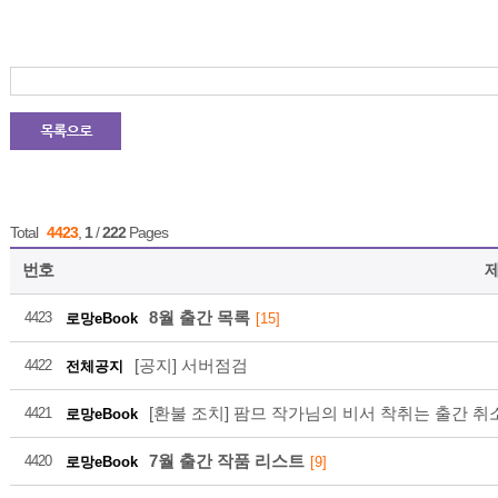
21
2026-08
Total
4423
,
1
/
222
Pages
번호
8월 출간 목록
4423
로망eBook
[15]
21
[공지] 서버점검
4422
전체공지
[환불 조치] 팜므 작가님의 비서 착취는 출간 취
4421
로망eBook
2026-08
7월 출간 작품 리스트
4420
로망eBook
[9]