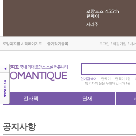
로망띠끄를 시작페이지로
즐겨찾기등록
로그인
/
회원가입
/
내
인기검색어
런웨이
런웨이 1권
빙의자의 운은 무한대입니다 1권
전자책
연재
공지사항