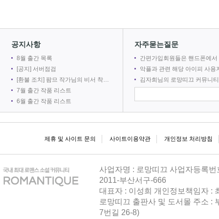
2026-08
공지사항
자주묻는질문
8월 출간 목록
간편가입회원들은 핸드폰에서 로망어플로 전자책을 볼 수 없
[공지] 서버점검
악플과 관련 해당 아이피 사용자를 차단합
[환불 조치] 팜므 작가님의 비서 착취는 출간 취소로 인해 환불 되었습니다.
김자희님의 로망띠끄 커뮤니티 접속을 차단합
216
7월 출간 작품 리스트
6월 출간 작품 리스트
2026-08
제휴 및 사이트 문의
사이트이용약관
개인정보 처리방침
사업자명 : 로망띠끄 사업자등록번호 : 
2011-부산서구-666
대표자 : 이성희 개인정보책임자 :
로망띠끄 출판사 및 도서몰 주소 : 
216
7번길 26-8)