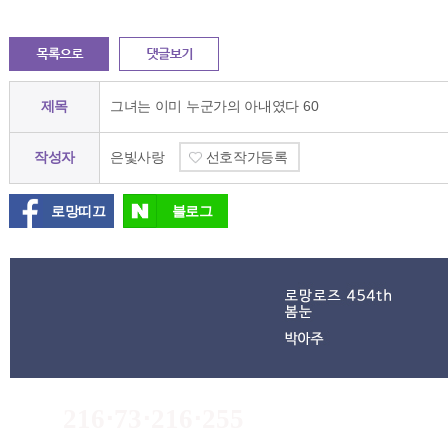
제목
그녀는 이미 누군가의 아내였다 60
작성자
은빛사랑
선호작가등록
로망띠끄
블로그
216⋅73⋅216⋅255