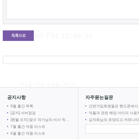
216⋅73⋅216⋅255
2026-08-09 PM 12:40:34
216⋅73⋅216⋅255
공지사항
자주묻는질문
8월 출간 목록
간편가입회원들은 핸드폰에서 로망어플로 전자책을 볼 수 없
2026-08-09 PM 12:40:34
[공지] 서버점검
악플과 관련 해당 아이피 사용자를 차단합
[환불 조치] 팜므 작가님의 비서 착취는 출간 취소로 인해 환불 되었습니다.
김자희님의 로망띠끄 커뮤니티 접속을 차단합
7월 출간 작품 리스트
6월 출간 작품 리스트