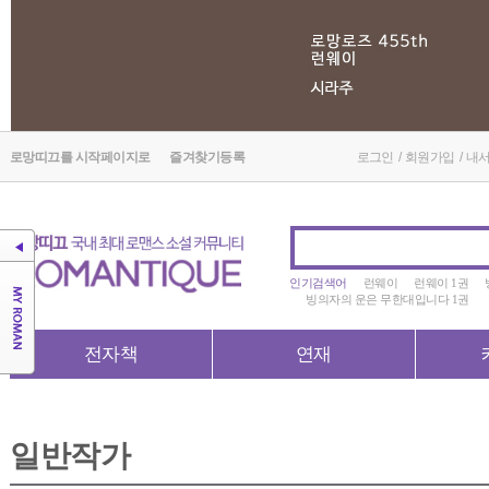
로망띠끄를 시작페이지로
즐겨찾기등록
로그인
/
회원가입
/
내
인기검색어
런웨이
런웨이 1권
빙의자의 운은 무한대입니다 1권
전자책
연재
일반작가