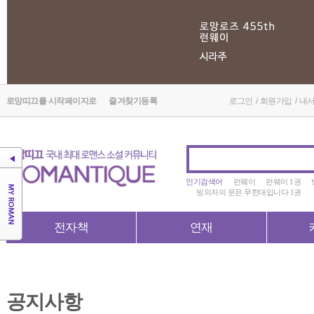
로망띠끄를 시작페이지로
즐겨찾기등록
로그인
/
회원가입
/
내
인기검색어
런웨이
런웨이 1권
빙의자의 운은 무한대입니다 1권
전자책
연재
공지사항