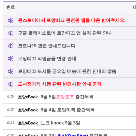
번호
원스토어에서 로망띠끄 완전판 앱을 다운 받아주세요.
구글 플레이스토어 로망띠끄 앱 설치 관련 안내
코로나19 관련 안내드립니다.
로망띠끄 적립금율 변경 안내
로망띠끄 도서몰 금요일 배송에 관한 안내의 말씀
도서정가제 시행 관련 변경사항 안내 공지
9월 5일
로망로즈
출간목록
4243
로망eBook
9월 4일 로망이북 출간목록
4242
로망eBook
노크 knock 9월 3일
4241
로망eBook
9월 2일
원샷(OneShot)
출간목록
4240