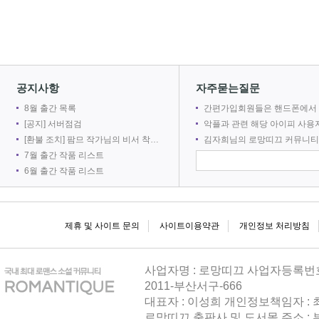
공지사항
자주묻는질문
8월 출간 목록
간편가입회원들은 핸드폰에서 로망어플로 전자책을 볼 수 없
[공지] 서버점검
악플과 관련 해당 아이피 사용자를 차단합
[환불 조치] 팜므 작가님의 비서 착취는 출간 취소로 인해 환불 되었습니다.
김자희님의 로망띠끄 커뮤니티 접속을 차단합
7월 출간 작품 리스트
6월 출간 작품 리스트
제휴 및 사이트 문의
사이트이용약관
개인정보 처리방침
사업자명 : 로망띠끄 사업자등록번호 : 
2011-부산서구-666
대표자 : 이성희 개인정보책임자 :
로망띠끄 출판사 및 도서몰 주소 : 