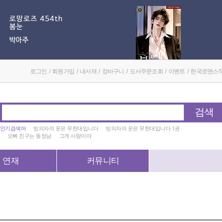
로그인
/
회원가입
/
내서재
/
장바구니
/
도서주문조회
/
이벤트
/
한국로맨스
검색
인기검색어
빙의자의 운은 무한대입니다
빙의자의 운은 무한대입니다 1권
오빠 친구는 동정남
그게 사랑이야
연재
커뮤니티