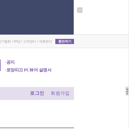
8월 출간 목록
[공지] 서버점검
작가협회
/
FAQ
/
고객센터
/
제휴문의
충전하기
·공지
[환불 조치] 팜므 작가님..
7월 출간 작품 리스트
6월 출간 작품 리스트
·로망띠끄 PC뷰어 설명서
로그인
회원가입