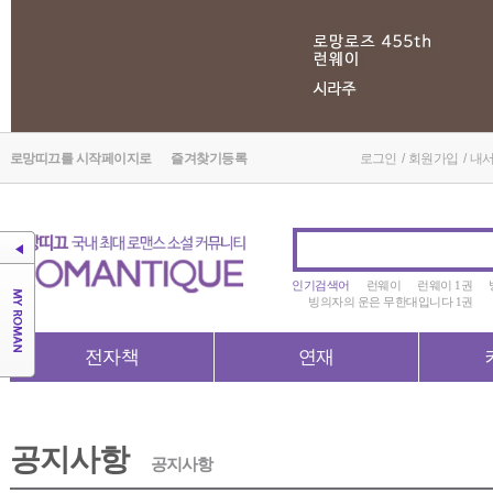
로망띠끄를 시작페이지로
즐겨찾기등록
로그인
/
회원가입
/
내
인기검색어
런웨이
런웨이 1권
빙의자의 운은 무한대입니다 1권
전자책
연재
공지사항
공지사항