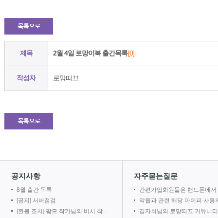
제목
2월 4일 로망이북 출간목록
[0]
작성자
로망띠끄
공지사항
자주묻는질문
8월 출간 목록
간편가입회원들은 핸드폰에서 로망어플로 전자책을 볼 수 없
[공지] 서버점검
악플과 관련 해당 아이피 사용자를 차단합
[환불 조치] 팜므 작가님의 비서 착취는 출간 취소로 인해 환불 되었습니다.
김자희님의 로망띠끄 커뮤니티 접속을 차단합